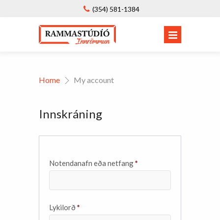
(354) 581-1384
Home
My account
Innskráning
Required
Notendanafn eða netfang
*
Required
Lykilorð
*