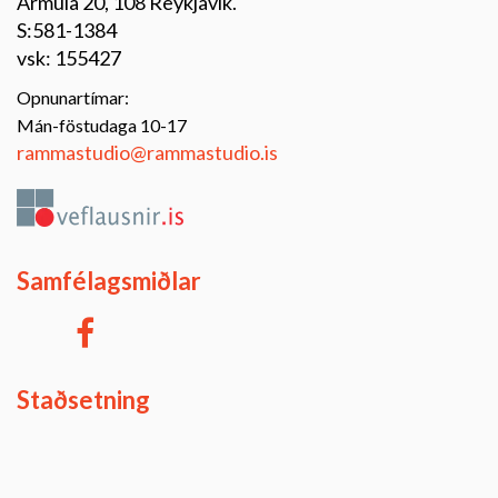
Ármula 20, 108 Reykjavik.
S:581-1384
vsk: 155427
Opnunartímar:
Mán-föstudaga 10-17
rammastudio@rammastudio.is
Samfélagsmiðlar
Staðsetning