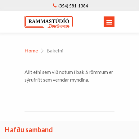
(354) 581-1384
Home
Bakefni
Allt efni sem við notum í bak á römmum er
sýrufrítt sem verndar myndina.
Hafðu samband