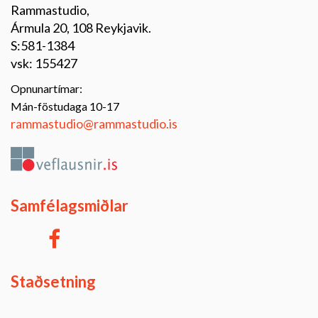
Rammastudio,
Ármula 20, 108 Reykjavik.
S:581-1384
vsk: 155427
Opnunartímar:
Mán-föstudaga 10-17
rammastudio@rammastudio.is
Samfélagsmiðlar
Staðsetning